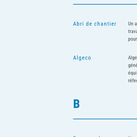
Abri de chantier
Un a
trav
pour
Algeco
Alge
géné
équi
réfe
B