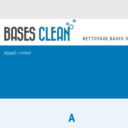
NETTOYAGE BASES V
Accueil
/
Lexique
A