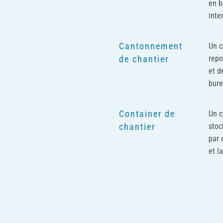
en b
inte
Cantonnement
Un c
repo
de chantier
et d
bure
Container de
Un c
stoc
chantier
par 
et l