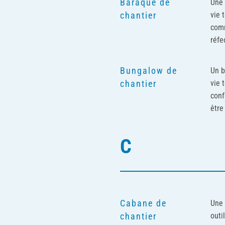
Baraque de
Une 
vie 
chantier
comm
réfe
Bungalow de
Un b
vie 
chantier
conf
être
C
Cabane de
Une 
outi
chantier