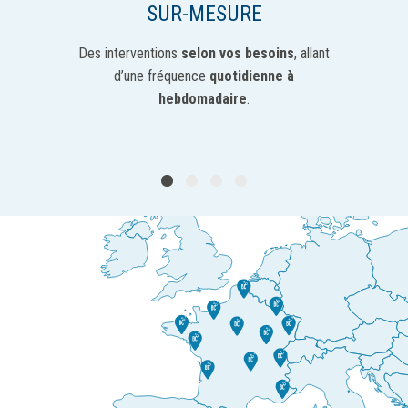
SUR-MESURE
Des interventions
selon vos besoins
, allant
d’une fréquence
quotidienne à
hebdomadaire
.
1
2
3
4