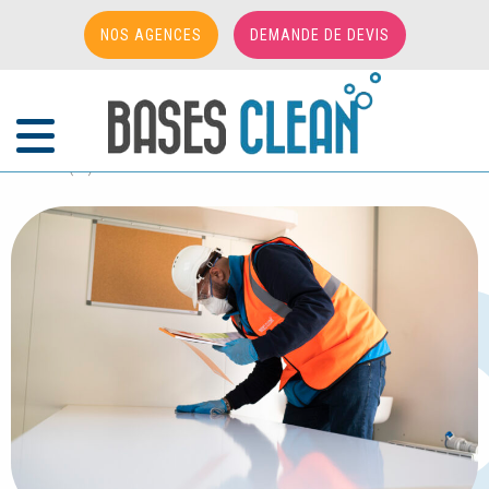
NOS AGENCES
DEMANDE DE DEVIS
Accueil
/
Cas clients
/
NETTOYAGE DE BASE VIE MODULAIRE A BOUSSY ST
ANTOINE (91)